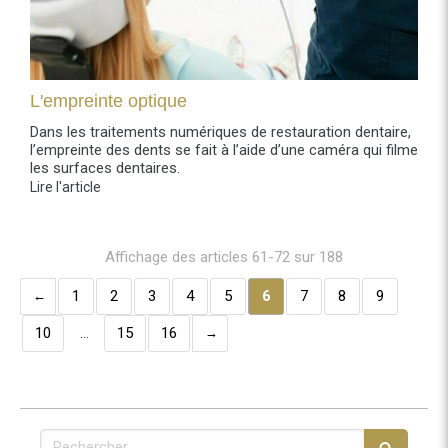
L'empreinte optique
Dans les traitements numériques de restauration dentaire,
l’empreinte des dents se fait à l’aide d’une caméra qui filme
les surfaces dentaires.
Lire l'article
Affichage des articles 61-72 sur 188
1
2
3
4
5
6
7
8
9
10
…
15
16
Rechercher