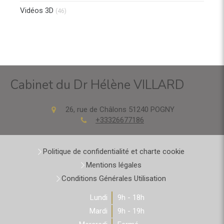
Vidéos 3D
(46)
Cabinet du Dr Hélène VILLARD
26, rue de Châlons
51240
POGNY
+33326677186
Politique de confidentialité et charte cookie
Mentions légales
Conditions Générales Utilisation
Lundi
9h - 18h
Mardi
9h - 19h