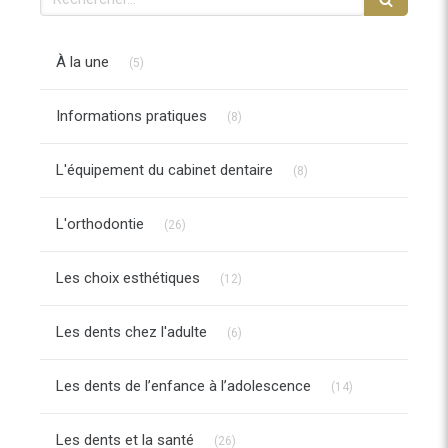
Articles Count
À la une
(5)
Articles Count
Informations pratiques
(8)
Articles Count
L'équipement du cabinet dentaire
(8)
Articles Count
L'orthodontie
(26)
Articles Count
Les choix esthétiques
(12)
Articles Count
Les dents chez l'adulte
(6)
Articles Count
Les dents de l’enfance à l’adolescence
(14)
Articles Count
Les dents et la santé
(26)