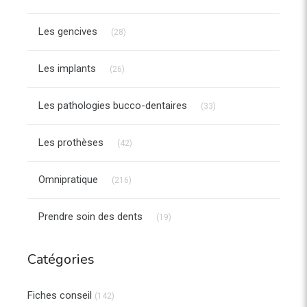
Articles Count
Les gencives
(28)
Articles Count
Les implants
(26)
Articles Count
Les pathologies bucco-dentaires
(33)
Articles Count
Les prothèses
(42)
Articles Count
Omnipratique
(216)
Articles Count
Prendre soin des dents
(19)
Catégories
Fiches conseil
(142)