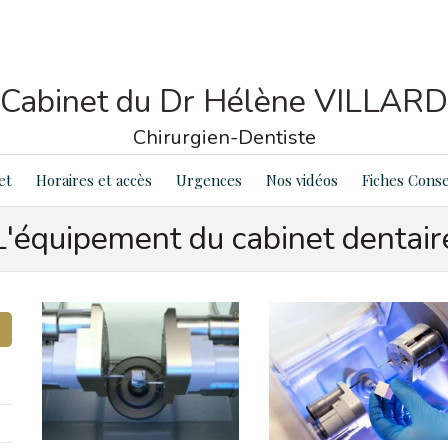
Cabinet du Dr Hélène VILLARD
Chirurgien-Dentiste
et
Horaires et accès
Urgences
Nos vidéos
Fiches Conse
L'équipement du cabinet dentair
unt