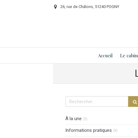
26, rue de Châlons, 51240 POGNY
Accueil
Le cabin
Rechercher
Articles Count
À la une
(5)
Articles Co
Informations pratiques
(8)