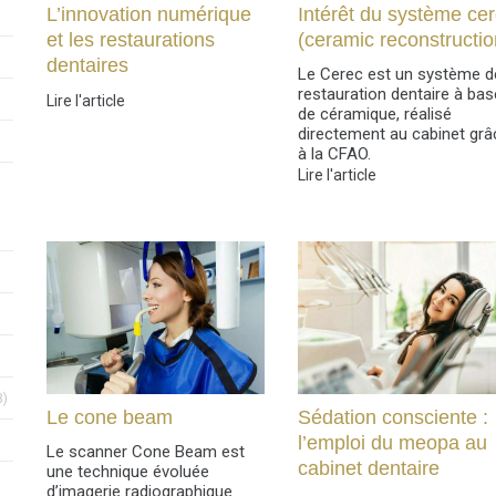
Articles Count
L’innovation numérique
Intérêt du système ce
et les restaurations
(ceramic reconstructio
dentaires
Le Cerec est un système d
restauration dentaire à bas
unt
Lire l'article
de céramique, réalisé
directement au cabinet grâ
unt
à la CFAO.
Lire l'article
nt
Articles Count
3)
Le cone beam
Sédation consciente :
l’emploi du meopa au
Le scanner Cone Beam est
cabinet dentaire
une technique évoluée
d’imagerie radiographique