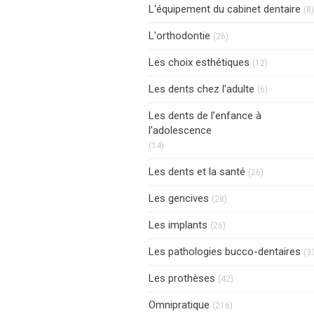
L'équipement du cabinet dentaire
(8)
Articles Count
L'orthodontie
(26)
Articles Co
Les choix esthétiques
(12)
Articles Co
Les dents chez l'adulte
(6)
Les dents de l’enfance à
l’adolescence
Articles Count
(14)
Articles Cou
Les dents et la santé
(26)
Articles Count
Les gencives
(28)
Articles Count
Les implants
(26)
Les pathologies bucco-dentaires
(3
Articles Count
Les prothèses
(42)
Articles Count
Omnipratique
(216)