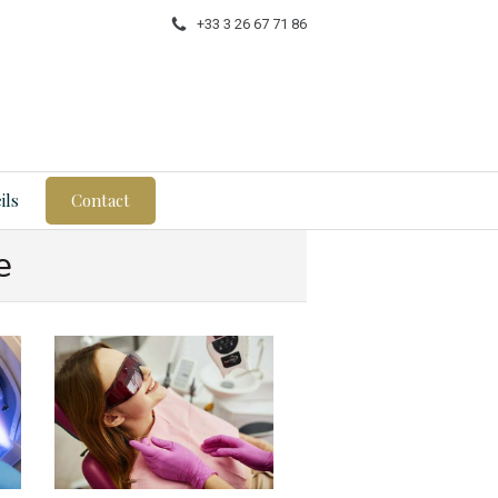
+33 3 26 67 71 86
ils
Contact
e