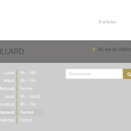
8 articles
VILLARD
26, rue de Châlo
Rechercher
Lundi
9h - 18h
Mardi
9h - 19h
ercredi
Fermé
Jeudi
9h - 16h30
endredi
9h - 19h
Samedi
Fermé
imanche
Fermé