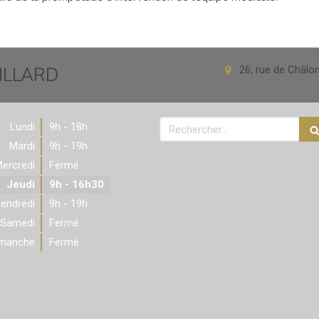
VILLARD
26, rue de Châlo
Rechercher
Lundi
9h - 18h
Mardi
9h - 19h
ercredi
Fermé
Jeudi
9h - 16h30
endredi
9h - 19h
Samedi
Fermé
imanche
Fermé