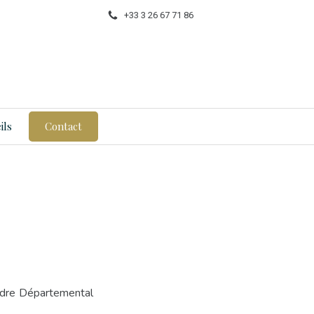
+33 3 26 67 71 86
ils
Contact
Ordre Départemental