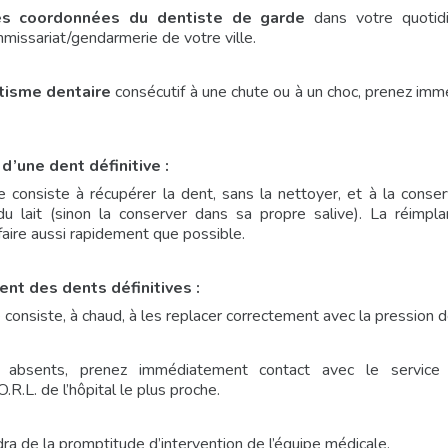
es coordonnées du dentiste de garde
dans votre quotidi
missariat/gendarmerie de votre ville.
tisme dentaire
consécutif à une chute ou à un choc, prenez im
 d’une dent définitive :
 consiste à récupérer la dent, sans la nettoyer, et à la cons
u lait (sinon la conserver dans sa propre salive). La réimplan
faire aussi rapidement que possible.
ent des dents définitives :
consiste, à chaud, à les replacer correctement avec la pression d
absents, prenez immédiatement contact avec le service d
.R.L. de l’hôpital le plus proche.
a de la promptitude d’intervention de l’équipe médicale.