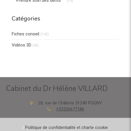
Prendre soin des dents
(19)
Catégories
Fiches conseil
(142)
Vidéos 3D
(46)
Cabinet du Dr Hélène VILLARD
26, rue de Châlons
51240
POGNY
+33326677186
Politique de confidentialité et charte cookie