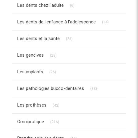
Articles Count
Les dents chez l'adulte
(6)
Articles Count
Les dents de l’enfance à l’adolescence
(14)
Articles Count
Les dents et la santé
(26)
Articles Count
Les gencives
(28)
Articles Count
Les implants
(26)
Articles Count
Les pathologies bucco-dentaires
(33)
Articles Count
Les prothèses
(42)
Articles Count
Omnipratique
(216)
Articles Count