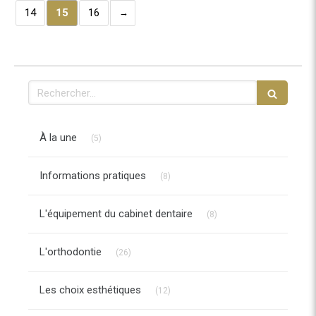
14
15
16
Rechercher
Articles Count
À la une
(5)
Articles Count
Informations pratiques
(8)
Articles Count
L'équipement du cabinet dentaire
(8)
Articles Count
L'orthodontie
(26)
Articles Count
Les choix esthétiques
(12)