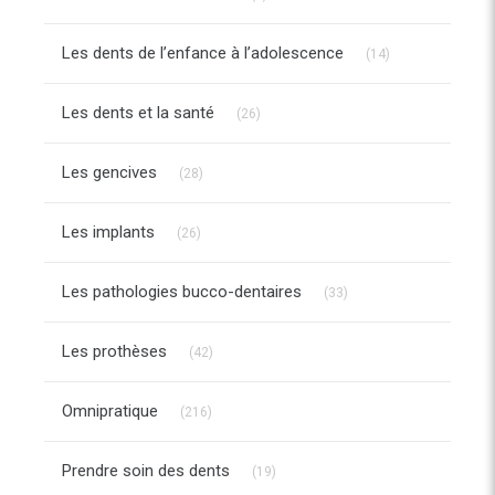
Articles Count
Les dents de l’enfance à l’adolescence
(14)
Articles Count
Les dents et la santé
(26)
Articles Count
Les gencives
(28)
Articles Count
Les implants
(26)
Articles Count
Les pathologies bucco-dentaires
(33)
Articles Count
Les prothèses
(42)
Articles Count
Omnipratique
(216)
Articles Count
Prendre soin des dents
(19)