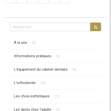
Rechercher
Articles Count
À la une
(5)
Articles Count
Informations pratiques
(8)
Articles Count
L'équipement du cabinet dentaire
(8)
Articles Count
L'orthodontie
(26)
Articles Count
Les choix esthétiques
(12)
Articles Count
Les dents chez l'adulte
(6)