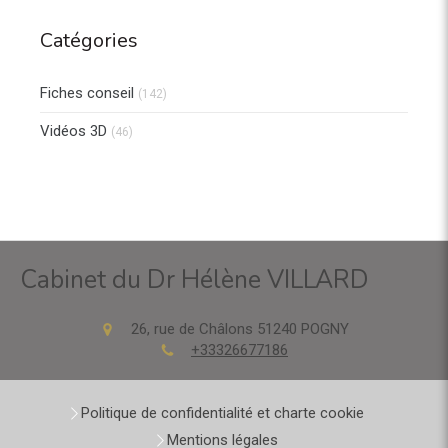
Catégories
Fiches conseil
(142)
Vidéos 3D
(46)
Cabinet du Dr Hélène VILLARD
26, rue de Châlons
51240
POGNY
+33326677186
Politique de confidentialité et charte cookie
Mentions légales