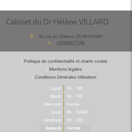
Cabinet du Dr Hélène VILLARD
26, rue de Châlons
51240
POGNY
+33326677186
Politique de confidentialité et charte cookie
Mentions légales
Conditions Générales Utilisation
Lundi
9h - 18h
Mardi
9h - 19h
Mercredi
Fermé
Jeudi
9h - 16h30
Vendredi
9h - 19h
Samedi
Fermé