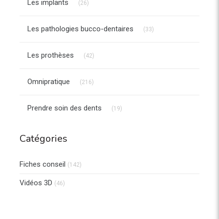
Les implants
(26)
Articles Count
Les pathologies bucco-dentaires
(33)
Articles Count
Les prothèses
(42)
Articles Count
Omnipratique
(216)
Articles Count
Prendre soin des dents
(19)
Catégories
Fiches conseil
(142)
Vidéos 3D
(46)