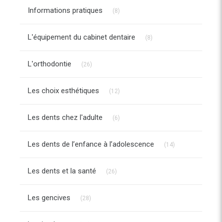
Articles Count
Informations pratiques
(8)
Articles Count
L'équipement du cabinet dentaire
(8)
Articles Count
L'orthodontie
(26)
Articles Count
Les choix esthétiques
(12)
Articles Count
Les dents chez l'adulte
(6)
Articles Count
Les dents de l’enfance à l’adolescence
(14)
Articles Count
Les dents et la santé
(26)
Articles Count
Les gencives
(28)
Articles Count