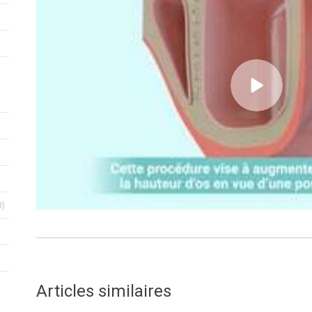
unt
unt
nt
Articles Count
3)
ount
Articles similaires