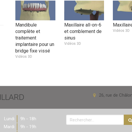
Mandibule
Maxillaire all-on-6
Maxillaire
complète et
et comblement de
Vidéos 3D
traitement
sinus
implantaire pour un
Vidéos 3D
bridge fixe vissé
Vidéos 3D
VILLARD
26, rue de Châlo
Rechercher
Lundi
9h - 18h
Mardi
9h - 19h