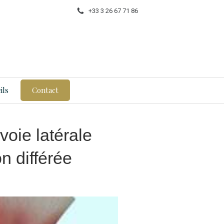
+33 3 26 67 71 86
ils
Contact
oie latérale
on différée