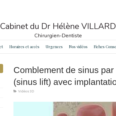
Cabinet du Dr Hélène VILLARD
Chirurgien-Dentiste
et
Horaires et accès
Urgences
Nos vidéos
Fiches Conse
Comblement de sinus par v
(sinus lift) avec implantati
Vidéos 3D
unt
Articles Count