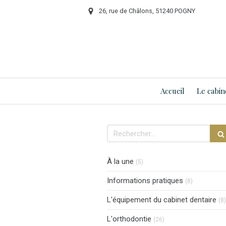
26, rue de Châlons, 51240 POGNY
Accueil
Le cabin
Rechercher
Articles Count
À la une
(5)
Articles Co
Informations pratiques
(8)
L'équipement du cabinet dentaire
(8)
Articles Count
L'orthodontie
(26)