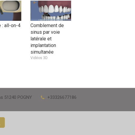
 : all-on-4
Comblement de
sinus par voie
latérale et
implantation
simultanée
Vidéos 3D
ns
51240
POGNY
+33326677186