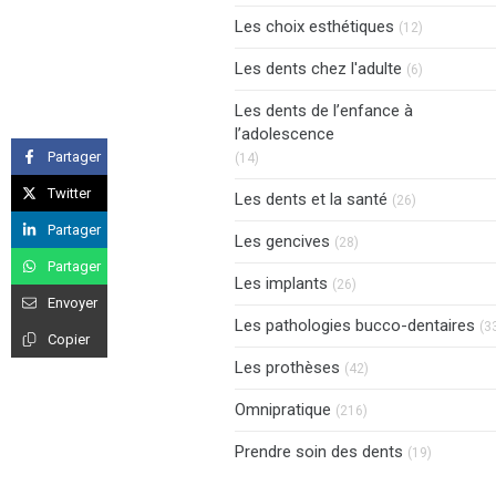
Articles Co
Les choix esthétiques
(12)
Articles Co
Les dents chez l'adulte
(6)
Les dents de l’enfance à
l’adolescence
Articles Count
Partager
(14)
Twitter
Articles Cou
Les dents et la santé
(26)
Partager
Articles Count
Les gencives
(28)
Partager
Articles Count
Les implants
(26)
Envoyer
Les pathologies bucco-dentaires
(3
Copier
Articles Count
Les prothèses
(42)
Articles Count
Omnipratique
(216)
Articles C
Prendre soin des dents
(19)